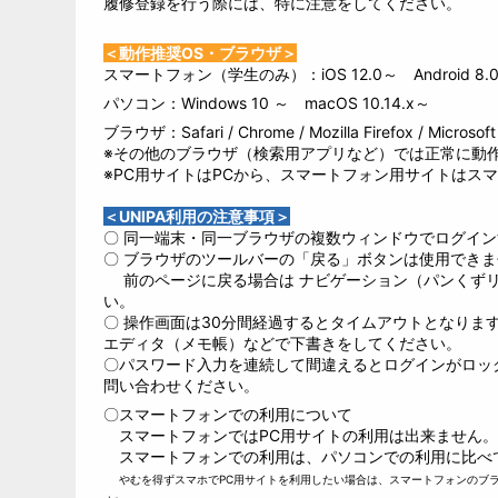
履修登録を行う際には、特に注意をしてください。
＜動作推奨OS・ブラウザ＞
スマートフォン（学生のみ）：iOS 12.0～ Android 8.
パソコン：Windows 10 ～ macOS 10.14.x～
ブラウザ：Safari / Chrome / Mozilla Firefox / Mic
※その他のブラウザ（検索用アプリなど）では正常に動
※PC用サイトはPCから、スマートフォン用サイトはス
＜UNIPA利用の注意事項＞
〇 同一端末・同一ブラウザの複数ウィンドウでログイ
〇 ブラウザのツールバーの「戻る」ボタンは使用できま
前のページに戻る場合は ナビゲーション（パンくず
い。
〇 操作画面は30分間経過するとタイムアウトとなりま
エディタ（メモ帳）などで下書きをしてください。
〇パスワード入力を連続して間違えるとログインがロッ
問い合わせください。
〇スマートフォンでの利用について
スマートフォンではPC用サイトの利用は出来ません。
スマートフォンでの利用は、パソコンでの利用に比べ
やむを得ずスマホでPC用サイトを利用したい場合は、スマートフォンのブ